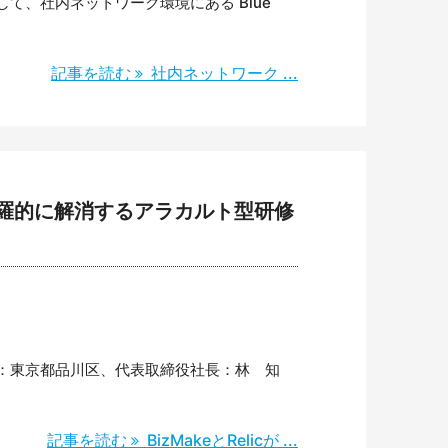
して、社内ネットワーク環境にある Blue
記事を読む
社内ネットワーク ...
を網羅的に解消するアラカルト型研修
社：東京都品川区、代表取締役社長：林 知
記事を読む
BizMakeとRelicが ...