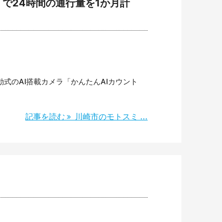
で24時間の通行量を1か月計
式のAI搭載カメラ「かんたんAIカウント
記事を読む
川崎市のモトスミ ...