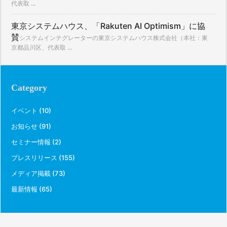
代表取 ...
東京システムハウス、「Rakuten AI Optimism」に協
賛
システムインテグレーターの東京システムハウス株式会社（本社：東
京都品川区、代表取 ...
Category
イベント
(10)
お知らせ
(91)
セミナー情報
(2)
プレスリリース
(155)
メディア掲載
(73)
最新情報
(65)