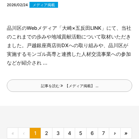
2026/02/24
メディア掲載
品川区のWebメディア「大崎×五反田LINK」にて、当社
のこれまでの歩みや地域貢献活動について取材いただき
ました。
戸越銀座商店街DXへの取り組みや、品川区が
実施するモンゴル高専と連携した人材交流事業への参加
などが紹介され ...
記事を読む
【メディア掲載】 ...
«
‹
1
2
3
4
5
6
7
›
»