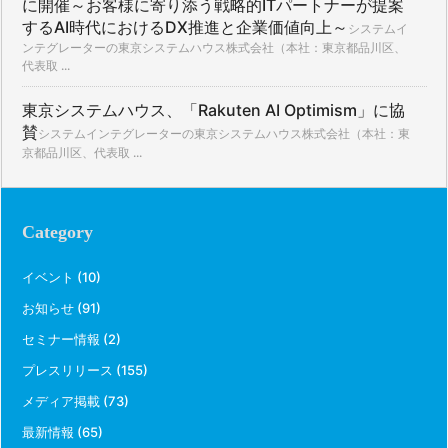
に開催～お客様に寄り添う戦略的ITパートナーが提案
するAI時代におけるDX推進と企業価値向上～
システムイ
ンテグレーターの東京システムハウス株式会社（本社：東京都品川区、
代表取 ...
東京システムハウス、「Rakuten AI Optimism」に協
賛
システムインテグレーターの東京システムハウス株式会社（本社：東
京都品川区、代表取 ...
Category
イベント
(10)
お知らせ
(91)
セミナー情報
(2)
プレスリリース
(155)
メディア掲載
(73)
最新情報
(65)