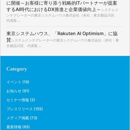
に開催～お客様に寄り添う戦略的ITパートナーが提案
するAI時代におけるDX推進と企業価値向上～
システムイ
ンテグレーターの東京システムハウス株式会社（本社：東京都品川区、
代表取 ...
東京システムハウス、「Rakuten AI Optimism」に協
賛
システムインテグレーターの東京システムハウス株式会社（本社：東
京都品川区、代表取 ...
Category
イベント
(10)
お知らせ
(91)
セミナー情報
(2)
プレスリリース
(155)
メディア掲載
(73)
最新情報
(65)