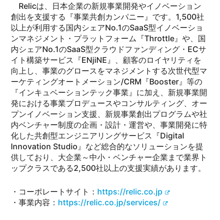
Relicは、日本企業の新規事業開発やイノベーション
創出を支援する『事業共創カンパニー』です。1,500社
以上が利用する国内シェアNo.1のSaaS型イノベーショ
ンマネジメント・プラットフォーム『Throttle』や、国
内シェアNo.1のSaaS型クラウドファンディング・ECサ
イト構築サービス『ENjiNE』、顧客のロイヤリティを
向上し、事業のグロースをマネジメントする次世代型マ
ーケティングオートメーション/CRM『Booster』等の
『インキュベーションテック事業』に加え、新規事業開
発における事業プロデュースやコンサルティング、オー
プンイノベーション支援、新規事業創出プログラムや社
内ベンチャー制度の企画・設計・運営や、事業開発に特
化した共創型エンジニアリングサービス『Digital
Innovation Studio』など総合的なソリューションを提
供しており、大企業～中小・ベンチャー企業まで業界ト
ップクラスである2,500社以上の支援実績があります。
・コーポレートサイト：
https://relic.co.jp
・事業内容：
https://relic.co.jp/services/