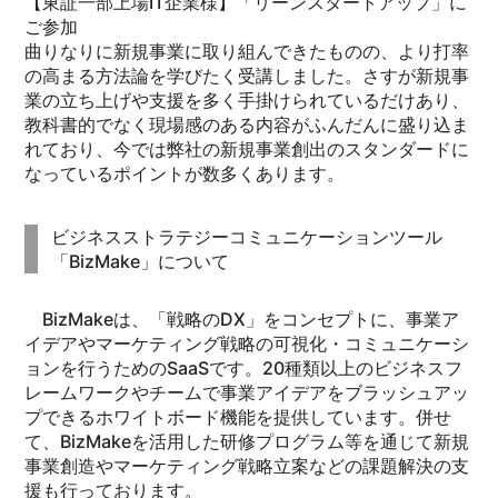
【東証一部上場IT企業様】「リーンスタートアップ」に
ご参加
曲りなりに新規事業に取り組んできたものの、より打率
の高まる方法論を学びたく受講しました。さすが新規事
業の立ち上げや支援を多く手掛けられているだけあり、
教科書的でなく現場感のある内容がふんだんに盛り込ま
れており、今では弊社の新規事業創出のスタンダードに
なっているポイントが数多くあります。
ビジネスストラテジーコミュニケーションツール
「BizMake」について
BizMakeは、「戦略のDX」をコンセプトに、事業ア
イデアやマーケティング戦略の可視化・コミュニケーシ
ョンを行うためのSaaSです。20種類以上のビジネスフ
レームワークやチームで事業アイデアをブラッシュアッ
プできるホワイトボード機能を提供しています。併せ
て、BizMakeを活用した研修プログラム等を通じて新規
事業創造やマーケティング戦略立案などの課題解決の支
援も行っております。