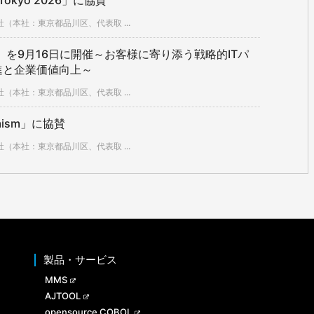
Tokyo 2026」に協賛
本社：東京都品川区、代表取 ...
26」を9月16日に開催～お客様に寄り添う戦略的ITパ
進と企業価値向上～
本社：東京都品川区、代表取 ...
mism」に協賛
本社：東京都品川区、代表取 ...
製品・サービス
MMS
AJTOOL
opensource COBOL