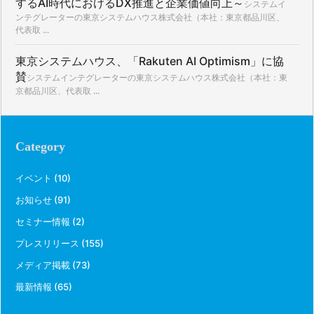
するAI時代におけるDX推進と企業価値向上～
システムイ
ンテグレーターの東京システムハウス株式会社（本社：東京都品川区、
代表取 ...
東京システムハウス、「Rakuten AI Optimism」に協
賛
システムインテグレーターの東京システムハウス株式会社（本社：東
京都品川区、代表取 ...
Category
イベント
(10)
お知らせ
(91)
セミナー情報
(2)
プレスリリース
(155)
メディア掲載
(73)
最新情報
(65)