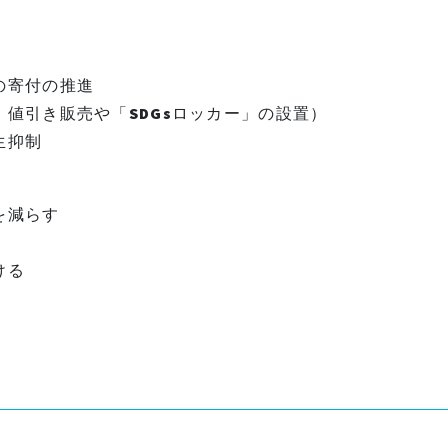
の寄付の推進
値引き販売や「SDGsロッカー」の設置）
生抑制
を減らす
ける