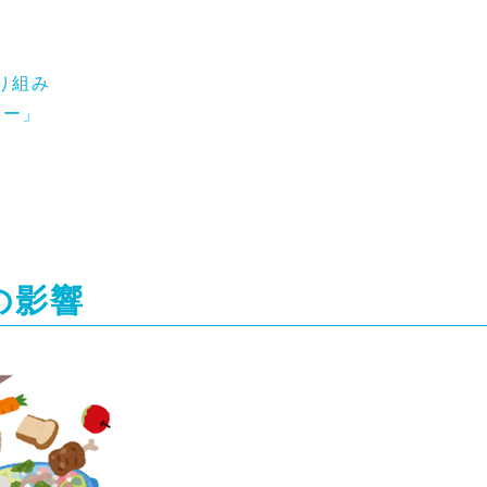
り組み
カー」
の影響