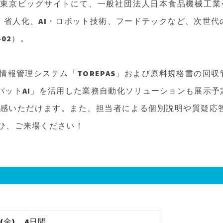
）、東京ビッグサイトにて、一般社団法人日本食品機械工業
自動化・省人化、AI・ロボット技術、フードテックなど、次
02）。
管理システム「TOREPAS」および原料規格書の回収管理サ
ボパットAI」を活用した業務自動化ソリューションも展示
感いただけます。また、担当者による個別説明や質疑応
ひ、ご来場ください！
日(金) 4日間