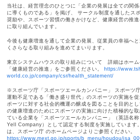
当社は、経営理念のひとつに「企業の発展は全ての関係
に導くものである」を掲げ、
サークル制度を通したス
奨励や、スポーツ習慣の働きかけなど、健康経営の推進
に取り組んでいます。
今後も健康増進を通して企業の発展、従業員の幸福へと
くさらなる取り組みを進めてまいります。
東京システムハウスの取り組みについて 詳細はホーム
「健康経営の推進」をご参照ください。
https://www.ts
world.co.jp/company/csr/health_statement/
※スポーツ庁「スポーツエールカンパニー」
スポーツ
運動不足である「働き盛り世代」のスポーツの実施を促
ポーツに対する社会的機運の醸成を図ることを目的とし
の健康増進のためにスポーツの実施に向けた積極的な取
ている企業を「スポーツエールカンパニー」（英語名称：S
Yell Company）として認定する制度を実施しています
は、スポーツ庁 のホームページよりご参照ください。
https://www.mext.go.jp/sports/b_menu/houdou/jsa_00